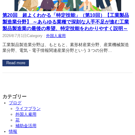
第20回 超よくわかる「特定技能」（第10回）【工業製品
製造業分野】 ～あらゆる業種で深刻な人手不足が進む工業
製品製造業の最後の希望、特定技能をわかりやすく説明～
2026年7月1日
Category :
外国人雇用
工業製品製造業分野は、もともと、素形材産業分野、産業機械製造
業分野、電気・電子情報関連産業分野という３つの分野…
Read more
カテゴリー
ブログ
ライフプラン
外国人雇用
花
補助金活用
情報