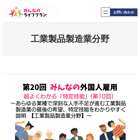
内
容
お問い合わせ
を
ス
キ
ッ
工業製品製造業分野
プ