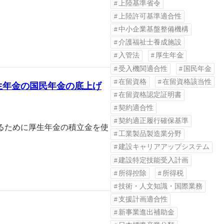
上陸基準省令
上陸許可基準適合性
中小企業基盤整備機構
介護福祉士養成施設
入管法
厚生年金
受入機関適合性
国民年金
在留資格
在留資格該当性
生年金の国民年金の底上げ
在留資格認定証明書
契約適合性
契約適正履行確保基準
るために厚生年金の積立金を使
工業製品製造業分野
建設キャリアアップシステム
建設特定技能受入計画
所得控除
所得税
技術・人文知識・国際業務
支援計画適合性
新事業進出補助金