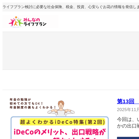
内
ライフプラン検討に必要な社会保険、税金、投資、心安らぐお花の情報を発信し
容
を
ス
キ
ッ
プ
第13回
2025年11
今回は、
かの出口