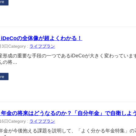
re
 iDeCoの全体像が超よくわかる！
月3日
Category :
ライフプラン
産形成の重要な手段の一つであるiDeCoが大きく変わっていま
んの将…
re
 年金の将来はどうなるのか？「自分年金」で自衛しよ
16日
Category :
ライフプラン
は年金が今後抱える課題を説明して、「よく分かる年金特集」の