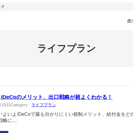
ます
ホ
ライフプラン
 iDeCoのメリット、出口戦略が超よくわかる！
月10日
Category :
ライフプラン
いよいよiDeCoで最も分かりにくい税制メリット、給付金を
戦略に…