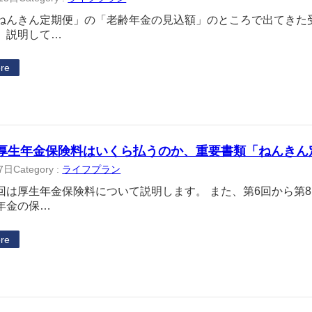
ねんきん定期便」の「老齢年金の見込額」のところで出てきた
、説明して…
re
 厚生年金保険料はいくら払うのか、重要書類「ねんきん
7日
Category :
ライフプラン
回は厚生年金保険料について説明します。 また、第6回から第
年金の保…
re