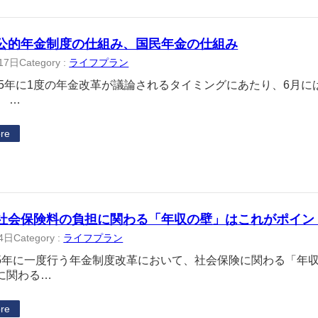
公的年金制度の仕組み、国民年金の仕組み
17日
Category :
ライフプラン
年は5年に1度の年金改革が議論されるタイミングにあたり、6月
。 …
re
 社会保険料の負担に関わる「年収の壁」はこれがポイン
4日
Category :
ライフプラン
5年に一度行う年金制度改革において、社会保険に関わる「年
に関わる…
re