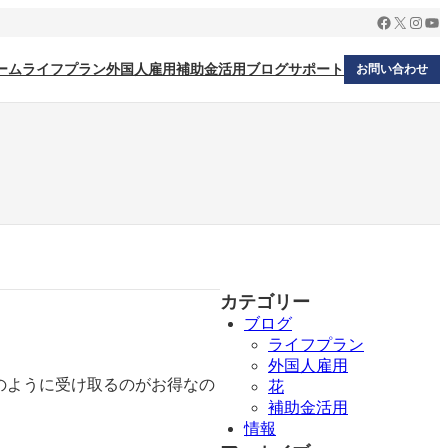
Facebook
X
Insta
Yo
ーム
ライフプラン
外国人雇用
補助金活用
ブログ
サポート
お問い合わせ
カテゴリー
ブログ
ライフプラン
外国人雇用
どのように受け取るのがお得なの
花
補助金活用
情報