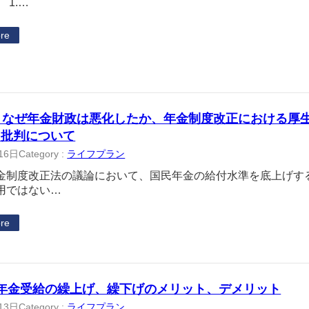
 1.…
re
 なぜ年金財政は悪化したか、年金制度改正における厚
用批判について
16日
Category :
ライフプラン
金制度改正法の議論において、国民年金の給付水準を底上げす
用ではない…
re
 年金受給の繰上げ、繰下げのメリット、デメリット
13日
Category :
ライフプラン