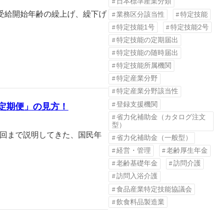
日本標準産業分類
受給開始年齢の繰上げ、繰下げ
業務区分該当性
特定技能
特定技能1号
特定技能2号
特定技能の定期届出
特定技能の随時届出
特定技能所属機関
特定産業分野
特定産業分野該当性
登録支援機関
定期便」の見方！
省力化補助金（カタログ注文
型）
8回まで説明してきた、国民年
省力化補助金（一般型）
経営・管理
老齢厚生年金
老齢基礎年金
訪問介護
訪問入浴介護
食品産業特定技能協議会
飲食料品製造業