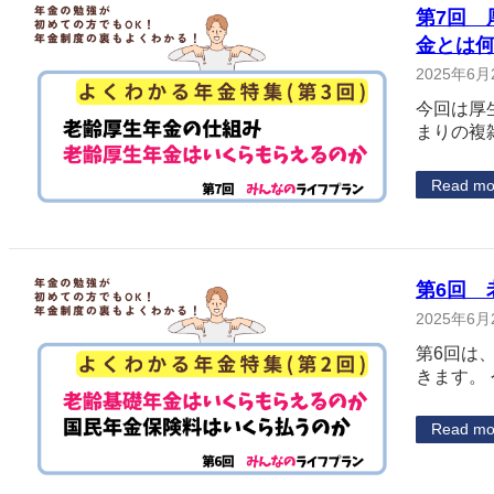
第7回
金とは
2025年6月
今回は厚
まりの複
Read mo
第6回
2025年6月
第6回は
きます。
Read mo