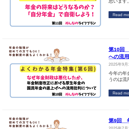
思います。
Read mo
第10回
への流
2025年9月
今年の年
うのは流
Read mo
第9回
2025年7月