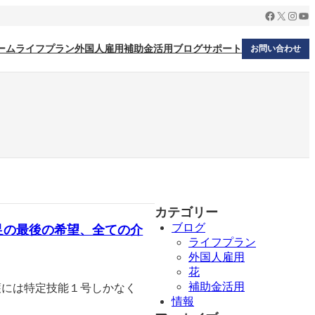
Facebook
X
Insta
Yo
ーム
ライフプラン
外国人雇用
補助金活用
ブログ
サポート
お問い合わせ
カテゴリー
ブログ
足の最後の希望、全ての介
ライフプラン
外国人雇用
花
補助金活用
護には特定技能１号しかなく
情報