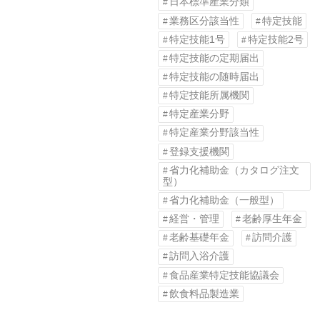
日本標準産業分類
業務区分該当性
特定技能
特定技能1号
特定技能2号
特定技能の定期届出
特定技能の随時届出
特定技能所属機関
特定産業分野
特定産業分野該当性
登録支援機関
省力化補助金（カタログ注文
型）
省力化補助金（一般型）
経営・管理
老齢厚生年金
老齢基礎年金
訪問介護
訪問入浴介護
食品産業特定技能協議会
飲食料品製造業