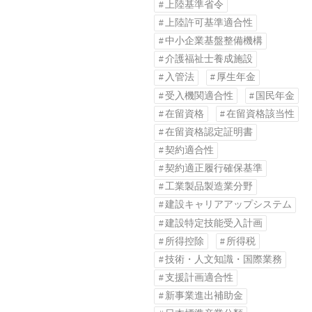
上陸基準省令
上陸許可基準適合性
中小企業基盤整備機構
介護福祉士養成施設
入管法
厚生年金
受入機関適合性
国民年金
在留資格
在留資格該当性
在留資格認定証明書
契約適合性
契約適正履行確保基準
工業製品製造業分野
建設キャリアアップシステム
建設特定技能受入計画
所得控除
所得税
技術・人文知識・国際業務
支援計画適合性
新事業進出補助金