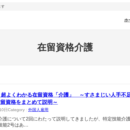
ます
ホ
在留資格介護
 超よくわかる在留資格「介護」 ～すさまじい人手不
在留資格をまとめて説明～
10日
Category :
外国人雇用
介護について2回にわたって説明してきましたが、特定技能介
技能2号はあ…