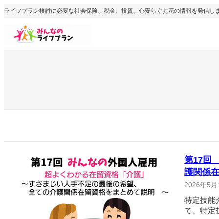
内
ライフプラン検討に必要な社会保険、税金、投資、心安らぐお花の情報を発信し
容
を
ス
キ
ッ
プ
第17回
護関係
2026年5月
特定技能
て、特定