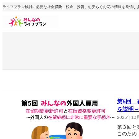
内
ライフプラン検討に必要な社会保険、税金、投資、心安らぐお花の情報を発信し
容
を
ス
キ
ッ
プ
第5回
を説明
2025年10
第３回と
このため