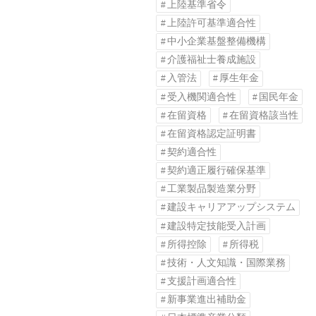
上陸基準省令
上陸許可基準適合性
中小企業基盤整備機構
介護福祉士養成施設
入管法
厚生年金
受入機関適合性
国民年金
在留資格
在留資格該当性
在留資格認定証明書
契約適合性
契約適正履行確保基準
工業製品製造業分野
建設キャリアアップシステム
建設特定技能受入計画
所得控除
所得税
技術・人文知識・国際業務
支援計画適合性
新事業進出補助金