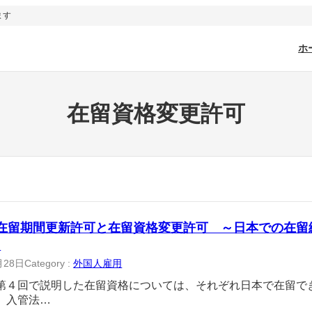
ます
ホ
在留資格変更許可
 在留期間更新許可と在留資格変更許可 ～日本での在留
～
月28日
Category :
外国人雇用
第４回で説明した在留資格については、それぞれ日本で在留で
、入管法…