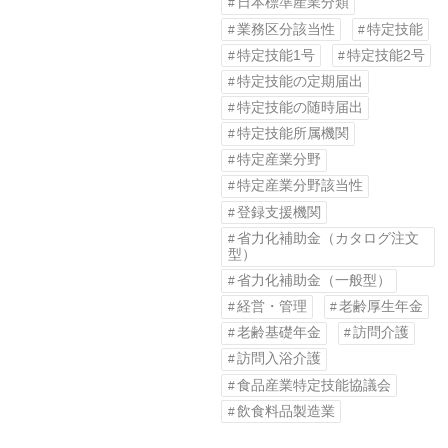
日本標準産業分類
業務区分該当性
特定技能
特定技能1号
特定技能2号
特定技能の定期届出
特定技能の随時届出
特定技能所属機関
特定産業分野
特定産業分野該当性
登録支援機関
省力化補助金（カタログ注文
型）
省力化補助金（一般型）
経営・管理
老齢厚生年金
老齢基礎年金
訪問介護
訪問入浴介護
食品産業特定技能協議会
飲食料品製造業