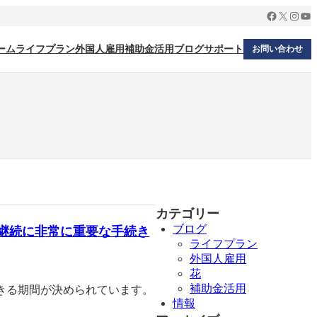
Facebook
X
Insta
Yo
ーム
ライフプラン
外国人雇用
補助金活用
ブログ
サポート
お問い合わせ
カテゴリー
ブログ
継続に非常に重要な手続き
ライフプラン
外国人雇用
花
補助金活用
きる期間が決められています。
情報