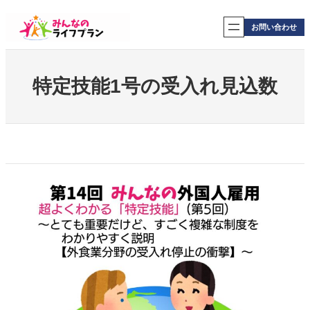
内
容
お問い合わせ
を
ス
キ
ッ
特定技能1号の受入れ見込数
プ