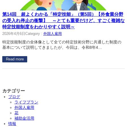
第14回 超よくわかる「特定技能」（第5回）【外食業分野
の受入れ停止の衝撃】 ～とても重要だけど、すごく複雑な
特定技能制度をわかりやすく説明～
2026年4月6日
Category :
外国人雇用
特定技能制度の全体像として全ての特定技術分野に共通した制度の
基本について説明してきましたが、今回は、令和8年4…
Read more
カテゴリー
ブログ
ライフプラン
外国人雇用
花
補助金活用
情報