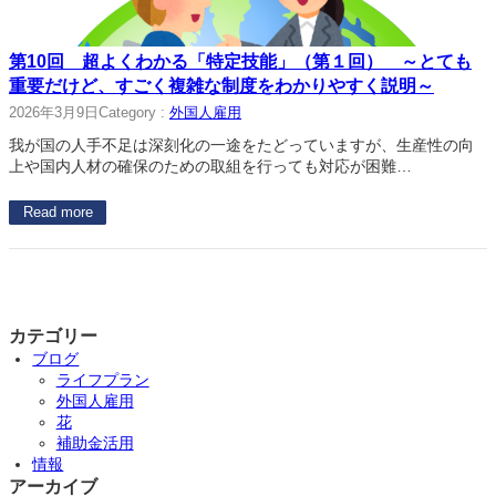
第10回 超よくわかる「特定技能」（第１回） ～とても
重要だけど、すごく複雑な制度をわかりやすく説明～
2026年3月9日
Category :
外国人雇用
我が国の人手不足は深刻化の一途をたどっていますが、生産性の向
上や国内人材の確保のための取組を行っても対応が困難…
Read more
カテゴリー
ブログ
ライフプラン
外国人雇用
花
補助金活用
情報
アーカイブ