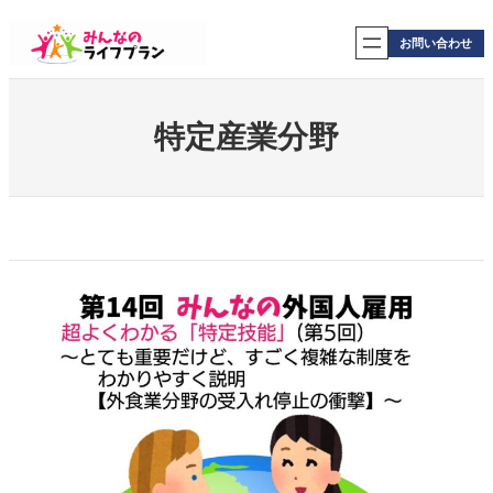
内
容
お問い合わせ
を
ス
キ
ッ
特定産業分野
プ