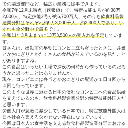
での製造部門など、幅広い業務に従事できます。
令和7年12月末時点（速報値）で、特定技能１号が約38万
2,000人、特定技能2号が約6,700百人、そのうち
飲食料品製
造業分野はそれぞれ約9万3,000千人、約2,300人であり、い
ずれも全分野中で最多
です。
令和11年3月末までに13万3,500人の受入れを予定
していま
す。
皆さんは、出勤前の早朝にコンビニ立ち寄ったときに、弁当
とかおにぎりとかたくさんの食品が並んでいるのを見たこと
がありますよね。
この食品はいったい工場で深夜の何時から作っているのだろ
うかと思ったことはありませんか。
現在、コンビニには弁当とかおにぎりの配送が１日３回から
４回も行っています。
このような世界に冠たる日本の便利なコンビニへの食品供給
を支えているのも、飲食料品製造業分野の特定技能外国人だ
と思います。
労働人口が急激に減少している日本では、特定技能外国人は
日本社会を支える欠かせない存在になっています。
今回は日本人の食生活を支える飲食料品製造業分野における