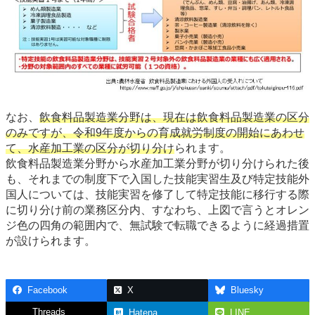
なお、
飲食料品製造業分野は、現在は飲食料品製造業の区分
のみですが、令和9年度からの育成就労制度の開始にあわせ
て、水産加工業の区分が切り分け
られます。
飲食料品製造業分野から水産加工業分野が切り分けられた後
も、それまでの制度下で入国した技能実習生及び特定技能外
国人については、技能実習を修了して特定技能に移行する際
に切り分け前の業務区分内、すなわち、上図で言うとオレン
ジ色の四角の範囲内で、無試験で転職できるように経過措置
が設けられます。
Facebook
X
Bluesky
Threads
Hatena
LINE