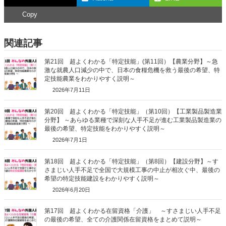
Copy
関連記事
第21回 超よくわかる「特定技能」(第11回）【農業分野】～急
激な就農人口減少の中で、日本の食糧危機を救う最後の希望、特
定技能農業をわかりやすく説明～
2026年7月11日
第20回 超よくわかる「特定技能」（第10回）【工業製品製造業
分野】 ～あらゆる業種で深刻な人手不足が進む工業製品製造業の
最後の希望、特定技能をわかりやすく説明～
2026年7月1日
第18回 超よくわかる「特定技能」（第8回）【建設分野】～す
さまじい人手不足で全国で大規模工事の中止が相次ぐ中、最後の
希望の特定技能建設をわかりやすく説明～
2026年6月20日
第17回 超よくわかる在留資格「介護」 ～すさまじい人手不足
の最後の希望、全ての介護関係在留資格をまとめて説明～