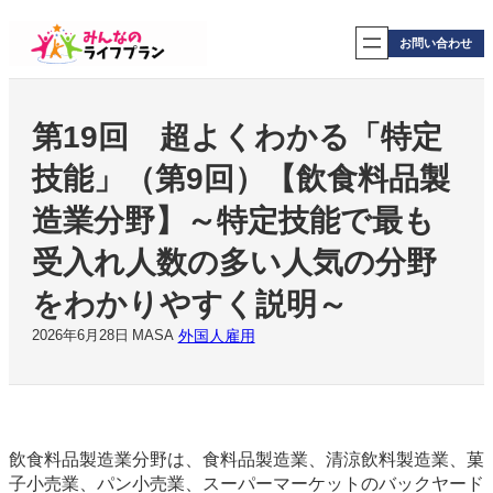
内
容
お問い合わせ
を
ス
キ
ッ
第19回 超よくわかる「特定
プ
技能」（第9回）【飲食料品製
造業分野】～特定技能で最も
受入れ人数の多い人気の分野
をわかりやすく説明～
外国人雇用
2026年6月28日
MASA
飲食料品製造業分野は、食料品製造業、清涼飲料製造業、菓
子小売業、パン小売業、スーパーマーケットのバックヤード