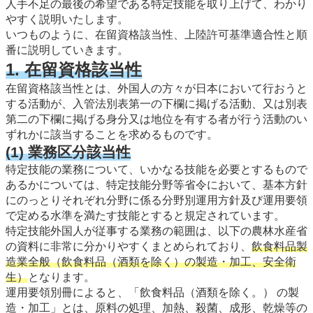
人手不足の最後の希望である特定技能を取り上げて、わかり
やすく説明いたします。
いつものように、在留資格該当性、上陸許可基準適合性と順
番に説明していきます。
1. 在留資格該当性
在留資格該当性とは、外国人の方々が日本において行おうと
する活動が、入管法別表第一の下欄に掲げる活動、又は別表
第二の下欄に掲げる身分又は地位を有する者が行う活動のい
ずれかに該当することを求めるものです。
(1) 業務区分該当性
特定技能の業務について、いかなる技能を必要とするもので
あるかについては、特定技能分野等省令において、基本方針
にのっとりそれぞれ分野に係る分野別運用方針及び運用要領
で定める水準を満たす技能とすると規定されています。
特定技能外国人が従事する業務の範囲は、以下の農林水産省
の資料に非常に分かりやすくまとめられており、
飲⾷料品製
造業全般（飲食料品（酒類を除く）の製造・加工、安全衛
生）
となります。
運用要領別冊によると、「飲食料品（酒類を除く。） の製
造・加工」とは、原料の処理、加熱、殺菌、成形、乾燥等の